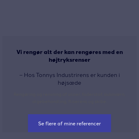
Læs mere her
Vi rengør alt der kan rengøres med en
højtryksrenser
– Hos Tonnys Industrirens er kunden i
højsæde
Rengøring og rensning af siloer, foderstof, autoværn,
algebehandling, fliserens og skibe.
Se flere af mine referencer