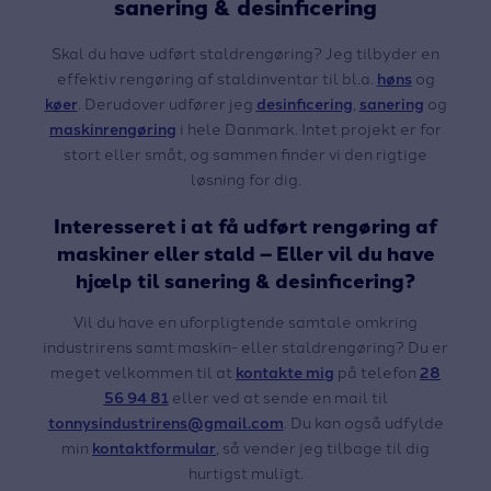
sanering & desinficering
Skal du have udført staldrengøring? Jeg tilbyder en
effektiv rengøring af staldinventar til bl.a.
høns
og
køer
. Derudover udfører jeg
desinficering
,
sanering
og
maskinrengøring
i hele Danmark. Intet projekt er for
stort eller småt, og sammen finder vi den rigtige
løsning for dig.
Interesseret i at få udført rengøring af
maskiner eller stald – Eller vil du have
hjælp til sanering & desinficering?
Vil du have en uforpligtende samtale omkring
industrirens samt maskin- eller staldrengøring? Du er
meget velkommen til at
kontakte mig
på telefon
28
56 94 81
eller ved at sende en mail til
tonnysindustrirens@gmail.com
. Du kan også udfylde
min
kontaktformular
, så vender jeg tilbage til dig
hurtigst muligt.